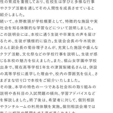
性の育成を重視しており、在校生は学びと多様な行事
やクラブ活動を通してその人間性を成長させていると
紹介しました。
続いて、水野教頭が学校概要として、特徴的な施設や実
社会を知る体験的な学習などについて説明しました。
この説明会には、本校に通う生徒や卒業生の声を届け
るため、生徒が積極的に協力。生徒会会長の
今木琉依
さんと副会長の菊谷理子さんが、充実した施設や盛んな
クラブ活動、文化祭などの学校行事を説明し、生徒が感
じる本校の魅力を伝えました。また、椙山女学園中学校
出身で、現在高等学校1年生の津賀梨緒名さんは、併設
の高等学校に進学した理由や、校内の雰囲気を伝え、さ
まざまな切り口で本校をご紹介いたしました。
その後、本学の特色の一つである社会科の取り組みの
説明や各科目の入試問題の傾向、学習アドバイスなど
を解説しました。終了後は、希望者に対して、個別相談
やランチルームの利用体験を実施。個別相談会場では