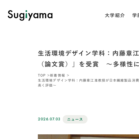
大学紹介
学
生活環境デザイン学科：内藤章
（論文賞）」を受賞 ～多様性
TOP
新着情報
生活環境デザイン学科：内藤章江准教授が日本繊維製品消
高く評価～
2026.07.03
ニュース