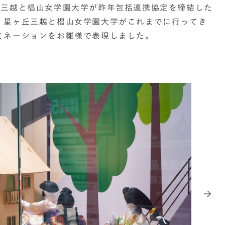
屋三越と椙山女学園大学が昨年包括連携協定を締結した
、星ヶ丘三越と椙山女学園大学がこれまでに行ってき
ミネーションをお雛様で表現しました。