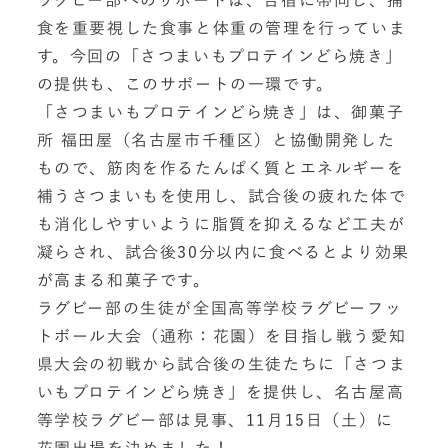
ラグビー部へのサポートは、合宿に帯同し、捕
食を重要視した食事と体重の管理を行っていま
す。今回の「さつまいもプロテインどら焼き」
の提供も、このサポートの一環です。
「さつまいもプロテインどら焼き」は、御菓子
所 福田屋（名古屋市千種区）と協働開発した
もので、筋肉を作るたんぱく質とエネルギーを
補うさつまいもを使用し、試合後の疲れた体で
も消化しやすいように脂質を抑えるなど工夫が
凝らされ、試合後30分以内に食べるとより効果
が高まる和菓子です。
ラグビー部の生徒が全国高等学校ラグビーフッ
トボール大会（通称：花園）を目指し戦う愛知
県大会の初戦から試合後の生徒たちに「さつま
いもプロテインどら焼き」を提供し、名古屋高
等学校ラグビー部は見事、11月15日（土）に