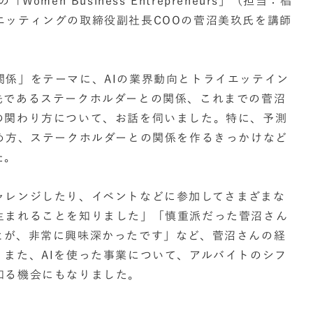
men Business Entrepreneurs」（担当：椙
エッティングの取締役副社長COOの菅沼美玖氏を講師
関係」をテーマに、AIの業界動向とトライエッテイン
先であるステークホルダーとの関係、これまでの菅沼
の関わり方について、お話を伺いました。特に、予測
進め方、ステークホルダーとの関係を作るきっかけなど
た。
ャレンジしたり、イベントなどに参加してさまざまな
生まれることを知りました」「慎重派だった菅沼さん
とが、非常に興味深かったです」など、菅沼さんの経
また、AIを使った事業について、アルバイトのシフ
知る機会にもなりました。