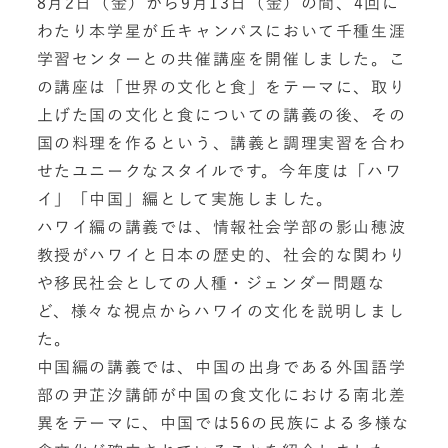
8月2日（金）から9月13日（金）の間、4回に
わたり本学星が丘キャンパスにおいて千種生涯
学習センターとの共催講座を開催しました。こ
の講座は「世界の文化と食」をテーマに、取り
上げた国の文化と食についての講義の後、その
国の料理を作るという、講義と調理実習を合わ
せたユニークなスタイルです。今年度は「ハワ
イ」「中国」編として実施しました。
ハワイ編の講義では、情報社会学部の影山穂波
教授がハワイと日本の歴史的、社会的な関わり
や移民社会としての人種・ジェンダー問題な
ど、様々な視点からハワイの文化を説明しまし
た。
中国編の講義では、中国の出身である外国語学
部の尹芷汐講師が中国の食文化における南北差
異をテーマに、中国では56の民族による多様な