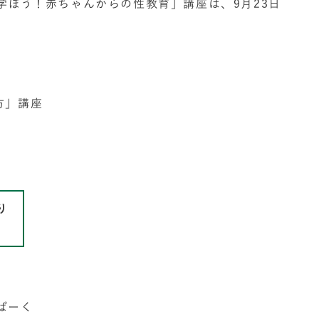
学ぼう！赤ちゃんからの性教育」講座は、9月23日
。
方」講座
り
ぱーく