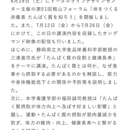
6月29日（土）にトータルライフデザインセン
ター主催の第51回椙山フォーラム「体をつくる
栄養素 たんぱく質を知ろう」を開催しまし
た。また、7月12日（金）から7月26日（金）
にかけて、この日の講演内容を収録したオンデ
マンド映像の配信も行いました。
はじめに、静岡県立大学食品栄養科学部教授の
三浦進司氏が「たんぱく質の役割と健康長寿」
をテーマに講演。たんぱく質とは何か、なぜ食
事から摂取する必要があるのかを解説し、筋力
や身体機能低下との関係や予防策を説明しまし
た。
次に、本学看護学部の福田誠司教授は「たんぱ
く質摂取が体力向上へ及ぼす好ましい影響」と
題し、運動＋たんぱく質の摂取が筋肉量減少を
防ぎ、体力の維持・向上、健康長寿へと繋がる