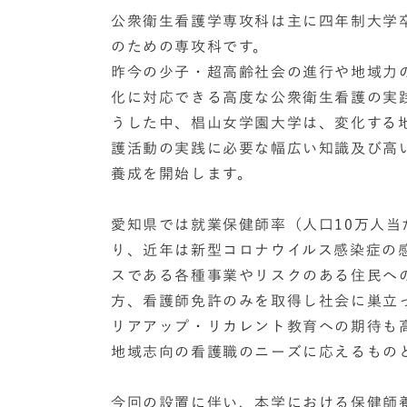
公衆衛生看護学専攻科は主に四年制大学
のための専攻科です。
昨今の少子・超高齢社会の進行や地域力
化に対応できる高度な公衆衛生看護の実
うした中、椙山女学園大学は、変化する
護活動の実践に必要な幅広い知識及び高
養成を開始します。
愛知県では就業保健師率（人口10万人
り、近年は新型コロナウイルス感染症の
スである各種事業やリスクのある住民へ
方、看護師免許のみを取得し社会に巣立
リアアップ・リカレント教育への期待も
地域志向の看護職のニーズに応えるもの
今回の設置に伴い、本学における保健師養