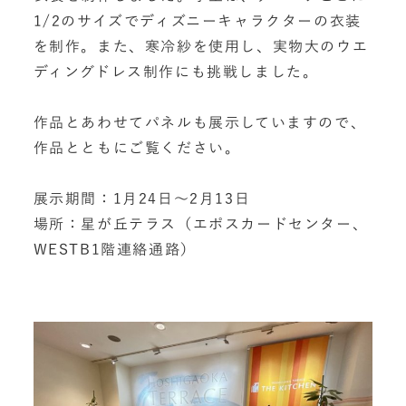
1/2
のサイズでディズニーキャラクターの衣装
を制作。また、寒冷紗を使用し、実物大のウエ
ディングドレス制作にも挑戦しました。
作品とあわせてパネルも展示していますので、
作品とともにご覧ください。
展示期間：
1
月
24
日～
2
月
13
日
場所：星が丘テラス（エポスカードセンター、
WESTB1
階連絡通路）