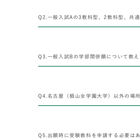
Q2.一般入試Aの3教科型、2教科型、
Q3.一般入試Bの学部間併願について教
Q4.名古屋（椙山女学園大学）以外の場
Q5.出願時に受験教科を申請する必要は