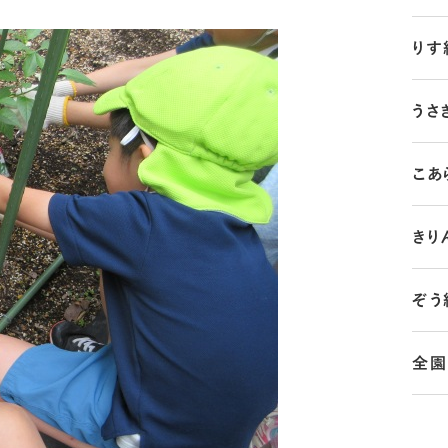
りす
うさ
こあ
きり
ぞう
全園