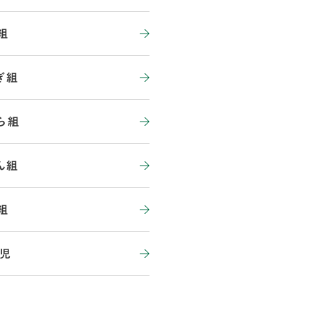
組
ぎ組
ら組
ん組
組
児